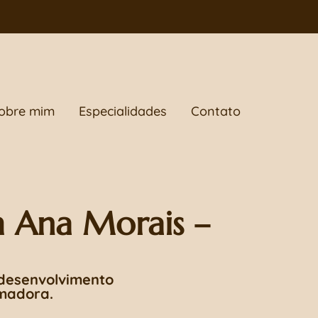
obre mim
Especialidades
Contato
m Ana Morais –
 desenvolvimento
rmadora.